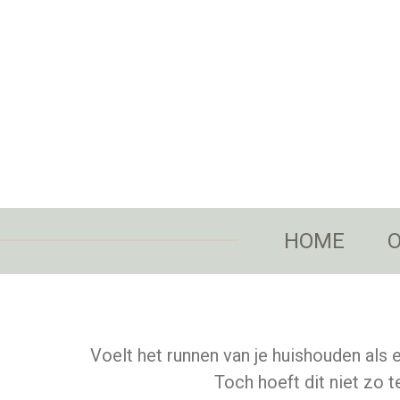
Ga
direct
naar
de
hoofdinhoud
HOME
O
Voelt het runnen van je huishouden als e
Toch hoeft dit niet zo te